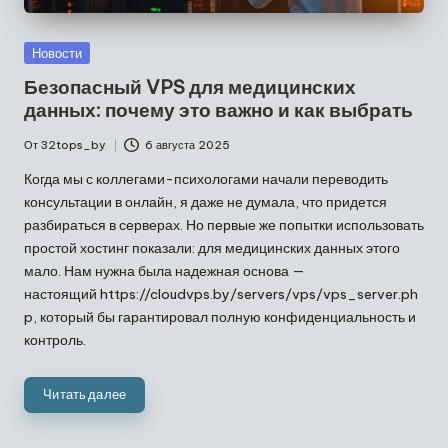
Опубликовано
Новости
в
Безопасный VPS для медицинских
данных: почему это важно и как выбрать
От
32tops_by
6 августа 2025
Запись
от
Когда мы с коллегами-психологами начали переводить
консультации в онлайн, я даже не думала, что придется
разбираться в серверах. Но первые же попытки использовать
простой хостинг показали: для медицинских данных этого
мало. Нам нужна была надежная основа —
настоящий
https://cloudvps.by/servers/vps/vps_server.ph
p
, который бы гарантировал полную конфиденциальность и
контроль.
Читать далее