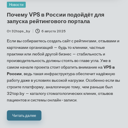
Опубликовано
Новости
в
Почему VPS в России подойдёт для
запуска рейтингового портала
От
32tops_by
6 августа 2025
Запись
от
Если вы собираетесь создать сайт с рейтингами, отзывами и
карточками организаций — будь то клиники, частные
практики или любой другой бизнес — стабильность и
производительность должны стоять во главе угла. Уже в
самом начале проекта стоит обратить внимание на
VPS в
России
, ведь такая инфраструктура обеспечит надёжную
работу даже в условиях высокой нагрузки. Особенно если вы
строите платформу, аналогичную тому, чем раньше был
32top.by — каталогу стоматологических клиник, отзывов
пациентов и системы онлайн-записи.
Читать далее