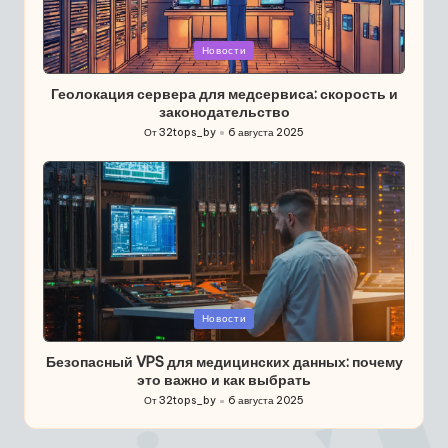
Опубликовано
Новости
в
Геолокация сервера для медсервиса: скорость и
законодательство
От
32tops_by
6 августа 2025
Запись
от
Опубликовано
Новости
в
Безопасный VPS для медицинских данных: почему
это важно и как выбрать
От
32tops_by
6 августа 2025
Запись
от