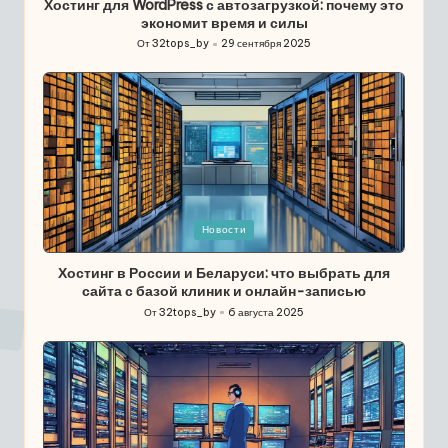
Хостинг для WordPress с автозагрузкой: почему это
экономит время и силы
От
32tops_by
29 сентября 2025
Запись
от
Опубликовано
Новости
в
Хостинг в России и Беларуси: что выбрать для
сайта с базой клиник и онлайн-записью
От
32tops_by
6 августа 2025
Запись
от