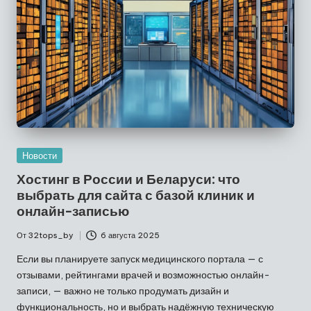
Опубликовано
Новости
в
Хостинг в России и Беларуси: что
выбрать для сайта с базой клиник и
онлайн-записью
От
32tops_by
6 августа 2025
Запись
от
Если вы планируете запуск медицинского портала — с
отзывами, рейтингами врачей и возможностью онлайн-
записи, — важно не только продумать дизайн и
функциональность, но и выбрать надёжную техническую