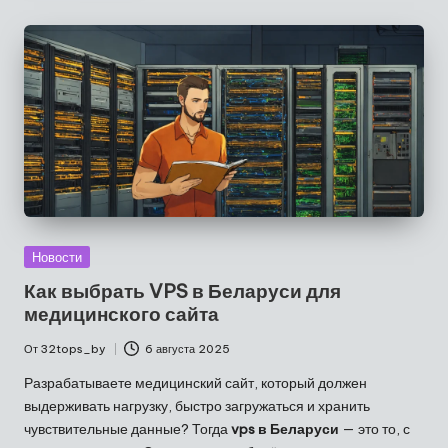
Опубликовано
Новости
в
Как выбрать VPS в Беларуси для
медицинского сайта
От
32tops_by
6 августа 2025
Запись
от
Разрабатываете медицинский сайт, который должен
выдерживать нагрузку, быстро загружаться и хранить
чувствительные данные? Тогда
vps в Беларуси
— это то, с