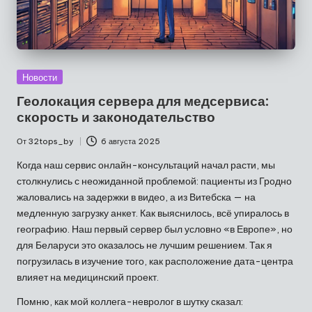
Опубликовано
Новости
в
Геолокация сервера для медсервиса:
скорость и законодательство
От
32tops_by
6 августа 2025
Запись
от
Когда наш сервис онлайн-консультаций начал расти, мы
столкнулись с неожиданной проблемой: пациенты из Гродно
жаловались на задержки в видео, а из Витебска — на
медленную загрузку анкет. Как выяснилось, всё упиралось в
географию. Наш первый сервер был условно «в Европе», но
для Беларуси это оказалось не лучшим решением. Так я
погрузилась в изучение того, как расположение дата-центра
влияет на медицинский проект.
Помню, как мой коллега-невролог в шутку сказал: